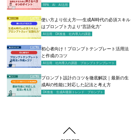
ント
RPA
AI
AI活用
使い方より伝え方──生成AI時代の必須スキル
はプロンプト力より“言語化力”
AI活用
DX推進
社内導入の課題
初心者向け！プロンプトテンプレート活用法
と作成のコツ
AI活用
社内導入の課題
プロンプトテンプレート
プロンプト設計のコツを徹底解説｜最新の生
成AIの性能に対応した記法と考え方
DX推進
生成AI最新トレンド
プロンプト