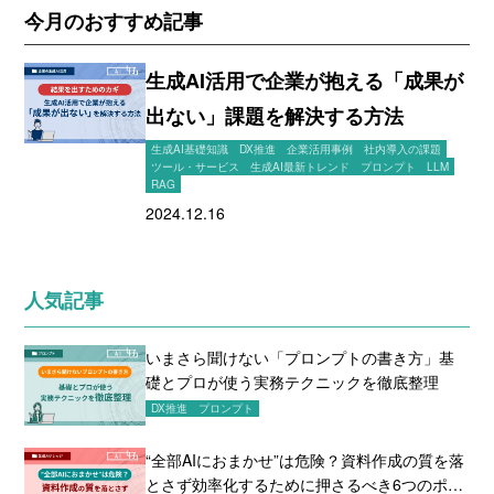
今月のおすすめ記事
生成AI活用で企業が抱える「成果が
出ない」課題を解決する方法
生成AI基礎知識
DX推進
企業活用事例
社内導入の課題
ツール・サービス
生成AI最新トレンド
プロンプト
LLM
RAG
2024.12.16
人気記事
いまさら聞けない「プロンプトの書き方」基
礎とプロが使う実務テクニックを徹底整理
DX推進
プロンプト
“全部AIにおまかせ”は危険？資料作成の質を落
とさず効率化するために押さるべき6つのポイ